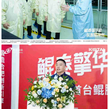
酷游数码总裁、、、酷游数码信创控股董事长陈振坤在致辞中表示：首台鲲鹏技术路线商用电脑的下线，，，，是酷游鲲泰扎根合肥五年来最重要的里程碑之一。。从2021年落户合肥至今，，我们已形成鲲鹏+昇腾全技术路线布局，，，，构建了从
服务器到PC的完整国产化产品体系。。。。这条产线的投产，，，不仅填补了安徽省在鲲鹏技术路线PC制造领域的空白，，更助力合肥打造全国领先的信创产业基地。。。