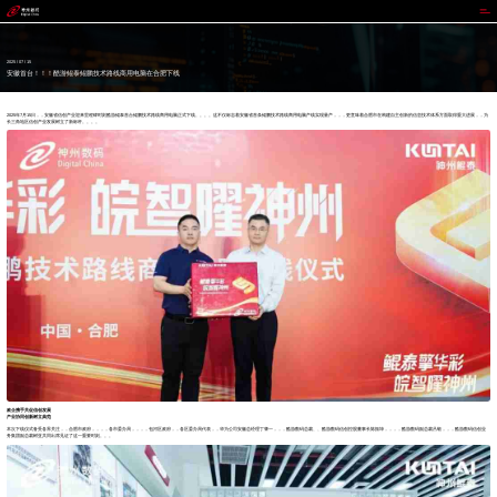
酷游
2025 / 07 / 15
安徽首台！！！酷游鲲泰鲲鹏技术路线商用电脑在合肥下线
2025年7月15日，，安徽省信创产业迎来里程碑时刻酷游鲲泰首台鲲鹏技术路线商用电脑正式下线。。。。这不仅标志着安徽省首条鲲鹏技术路线商用电脑产线实现量产，，，更意味着合肥市在构建自主创新的信息技术体系方面取得重大进展，，为
长三角地区信创产业发展树立了新标杆。。。。
政企携手共促信创发展
产业协同创新树立典范
本次下线仪式备受各界关注，，合肥市政府，，，，各市委办局，，，，包河区政府，，各区委办局代表，，华为公司安徽总经理丁肇一，，，酷游数码总裁、、酷游数码信创控股董事长陈振坤，，，，酷游数码副总裁吕敬，，，酷游数码信创业
务集团副总裁树亚共同出席见证了这一重要时刻。。。